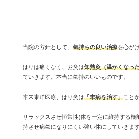
当院の方針として、
氣持ちの良い治療
を心が
はりは痛くなく、お灸は
知熱灸（温かくなっ
ていきます。本当に氣持のいいものです。
本来東洋医療、はり灸は
「未病を治す」
こと
リラックスさせ恒常性(体を一定に維持する機
持させ病氣になりにくい強い体にしていきま