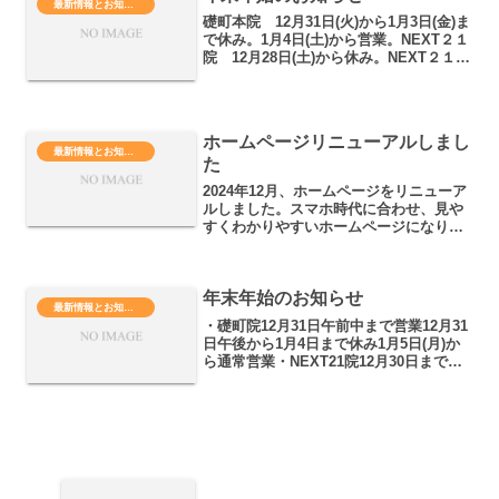
最新情報とお知らせ
礎町本院 12月31日(火)から1月3日(金)ま
で休み。1月4日(土)から営業。NEXT２１
院 12月28日(土)から休み。NEXT２１院
は新年の営業開始はまだ決定しておりま
せん。礎町本院院長の復帰具合により、
両院の営業日を設定したいと思い...
ホームページリニューアルしまし
最新情報とお知らせ
た
2024年12月、ホームページをリニューア
ルしました。スマホ時代に合わせ、見や
すくわかりやすいホームページになりま
した。皆様のご意見、ご要望などは、お
気軽にお申し付けください。
年末年始のお知らせ
最新情報とお知らせ
・礎町院12月31日午前中まで営業12月31
日午後から1月4日まで休み1月5日(月)か
ら通常営業・NEXT21院12月30日まで営
業12月31日から1月4日まで休み1月5日
(月)から通常営業よろしくお願い申し上
げます。