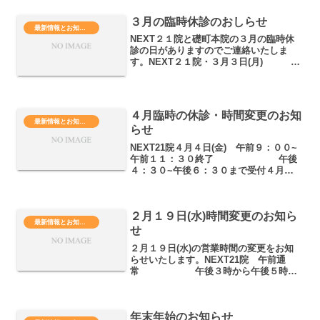
３月の臨時休診のおしらせ
最新情報とお知らせ
NEXT２１院と礎町本院の３月の臨時休
診の日がありますのでご連絡いたしま
す。NEXT２１院・３月３日(月) 午
前休診 午後３時００分から営業。・
３月７日(金) 午前休診 午後３
時３０分から営業。・３月２１日
(金) 午前休診 ...
４月臨時の休診・時間変更のお知
最新情報とお知らせ
らせ
NEXT21院４月４日(金) 午前９：００~
午前１１：３０終了 午後
４：３０~午後６：３０まで受付４月７
日(月) 午前９：００~午前１１：３０終
了 午後３：００~午後
６：３０まで受付４月８日(火) 午前
２月１９日(水)時間変更のお知ら
休診 ...
最新情報とお知らせ
せ
２月１９日(水)の営業時間の変更をお知
らせいたします。NEXT21院 午前通
常 午後３時から午後５時で
終了礎町本院 午前休み
午後３時から午後５時３０分で終了とな
ります。よろしくお願いいたします。
年末年始のお知らせ